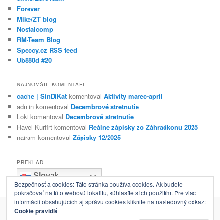
Forever
Mike/ZT blog
Nostalcomp
RM-Team Blog
Speccy.cz RSS feed
Ub880d #20
NAJNOVŠIE KOMENTÁRE
cache | SinDiKat
komentoval
Aktivity marec-apríl
admin
komentoval
Decembrové stretnutie
Loki
komentoval
Decembrové stretnutie
Havel Kurfirt
komentoval
Reálne zápisky zo Záhradkonu 2025
nairam
komentoval
Zápisky 12/2025
PREKLAD
Slovak
Bezpečnosť a cookies: Táto stránka používa cookies. Ak budete
pokračovať na túto webovú lokalitu, súhlasíte s ich použitím. Pre viac
informácií obsahujúcich aj správu cookies kliknite na nasledovný odkaz:
Cookie pravidlá
Hrdo poháňa WordPress