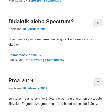
Publikované v
Software
|
3
komentáre
Didaktik alebo Spectrum?
5
Napísané
10. februára 2019
Dnes niečo k pôvodnej tématike blogu aj keď s nepôvodným
článkom.
Pokračovať v čítaní
→
Publikované v
Hardware
|
5
komentárov
Prča 2019
2
Napísané
10. februára 2019
Len taká malá netechnická úvaha o bytí a úlohe umenia v živote
človeka. Zrejme nezaujme toho kto tu hľadá technické články.