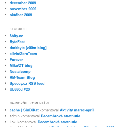
december 2009
november 2009
október 2009
BLOGROLL
8bity.cz
ByteFest
darkbyte [z00m blog]
ellvis/ZeroTeam
Forever
Mike/ZT blog
Nostalcomp
RM-Team Blog
Speccy.cz RSS feed
Ub880d #20
NAJNOVŠIE KOMENTÁRE
cache | SinDiKat
komentoval
Aktivity marec-apríl
admin
komentoval
Decembrové stretnutie
Loki
komentoval
Decembrové stretnutie