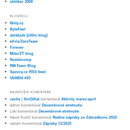
október 2009
BLOGROLL
8bity.cz
ByteFest
darkbyte [z00m blog]
ellvis/ZeroTeam
Forever
Mike/ZT blog
Nostalcomp
RM-Team Blog
Speccy.cz RSS feed
Ub880d #20
NAJNOVŠIE KOMENTÁRE
cache | SinDiKat
komentoval
Aktivity marec-apríl
admin
komentoval
Decembrové stretnutie
Loki
komentoval
Decembrové stretnutie
Havel Kurfirt
komentoval
Reálne zápisky zo Záhradkonu 2025
nairam
komentoval
Zápisky 12/2025