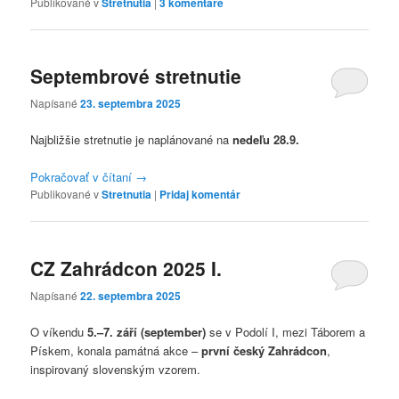
Publikované v
Stretnutia
|
3
komentáre
Septembrové stretnutie
Napísané
23. septembra 2025
Najbližšie stretnutie je naplánované na
nedeľu
28.9.
Pokračovať v čítaní
→
Publikované v
Stretnutia
|
Pridaj komentár
CZ Zahrádcon 2025 I.
Napísané
22. septembra 2025
O víkendu
5.–7. září (september)
se v Podolí I, mezi Táborem a
Pískem, konala památná akce –
první český Zahrádcon
,
inspirovaný slovenským vzorem.