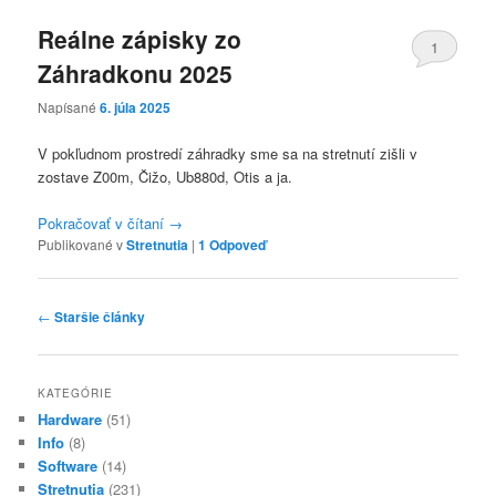
Reálne zápisky zo
1
Záhradkonu 2025
Napísané
6. júla 2025
V pokľudnom prostredí záhradky sme sa na stretnutí zišli v
zostave Z00m, Čižo, Ub880d, Otis a ja.
Pokračovať v čítaní
→
Publikované v
Stretnutia
|
1
Odpoveď
Navigácia
←
Staršie články
článkami
KATEGÓRIE
Hardware
(51)
Info
(8)
Software
(14)
Stretnutia
(231)