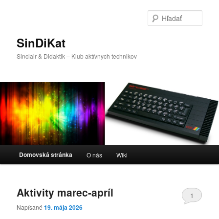
Preskočiť
Preskočiť
na
na
Hľada
primárny
sekundárny
obsah
obsah
SinDiKat
Sinclair & Didaktik – Klub aktívnych technikov
Hlavné
Domovská stránka
O nás
Wiki
menu
Aktivity marec-apríl
1
Napísané
19. mája 2026