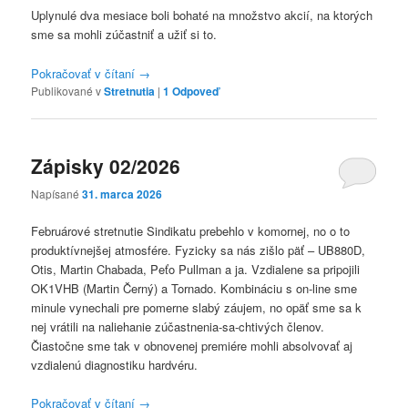
Uplynulé dva mesiace boli bohaté na množstvo akcií, na ktorých
sme sa mohli zúčastniť a užiť si to.
Pokračovať v čítaní
→
Publikované v
Stretnutia
|
1
Odpoveď
Zápisky 02/2026
Napísané
31. marca 2026
Februárové stretnutie Sindikatu prebehlo v komornej, no o to
produktívnejšej atmosfére. Fyzicky sa nás zišlo päť – UB880D,
Otis, Martin Chabada, Peťo Pullman a ja. Vzdialene sa pripojili
OK1VHB (Martin Černý) a Tornado. Kombináciu s on-line sme
minule vynechali pre pomerne slabý záujem, no opäť sme sa k
nej vrátili na naliehanie zúčastnenia-sa-chtivých členov.
Čiastočne sme tak v obnovenej premiére mohli absolvovať aj
vzdialenú diagnostiku hardvéru.
Pokračovať v čítaní
→