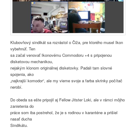
Klubovňový sindikát sa rozrástol o Čiža, pre ktorého musel Ikon
vybehnúť. Ten
sa začal venovať Ikonovému Commodoru +4 s pripojenou
disketovou mechanikou,
nejakým klonom originálnej disketovky. Padali tam slovné
spojenia, ako
„najkrajší komodor“, ale my vieme svoje a farba skrinky počítač
nerobí.
Do obeda sa ešte pripojil aj Fellow Jitster Loki, ale v rámci môjho
zanietenia do
práce som iba postrehol, že je s rodinou v karanténe a prišiel
nasať ducha
Sindikátu.