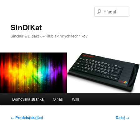
Preskočiť
na
Hľada
primárny
obsah
SinDiKat
Sinclair & Didaktik – Klub aktívnych technikov
Hlavné
Domovská stránka
O nás
Wiki
menu
Navigácia
←
Predchádzajúci
Ďalej
→
článkami