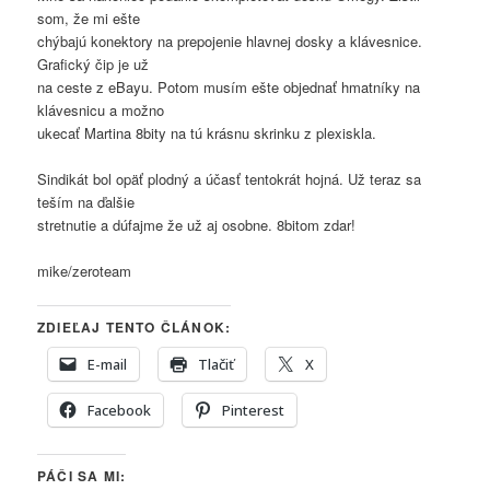
som, že mi ešte
chýbajú konektory na prepojenie hlavnej dosky a klávesnice.
Grafický čip je už
na ceste z eBayu. Potom musím ešte objednať hmatníky na
klávesnicu a možno
ukecať Martina 8bity na tú krásnu skrinku z plexiskla.
Sindikát bol opäť plodný a účasť tentokrát hojná. Už teraz sa
teším na ďalšie
stretnutie a dúfajme že už aj osobne. 8bitom zdar!
mike/zeroteam
ZDIEĽAJ TENTO ČLÁNOK:
E-mail
Tlačiť
X
Facebook
Pinterest
PÁČI SA MI: