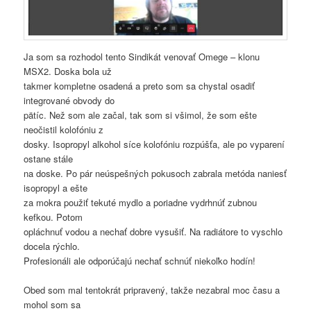
Ja som sa rozhodol tento Sindikát venovať Omege – klonu
MSX2. Doska bola už
takmer kompletne osadená a preto som sa chystal osadiť
integrované obvody do
pätíc. Než som ale začal, tak som si všimol, že som ešte
neočistil kolofóniu z
dosky. Isopropyl alkohol síce kolofóniu rozpúšťa, ale po vyparení
ostane stále
na doske. Po pár neúspešných pokusoch zabrala metóda naniesť
isopropyl a ešte
za mokra použiť tekuté mydlo a poriadne vydrhnúť zubnou
kefkou. Potom
opláchnuť vodou a nechať dobre vysušiť. Na radiátore to vyschlo
docela rýchlo.
Profesionáli ale odporúčajú nechať schnúť niekoľko hodín!
Obed som mal tentokrát pripravený, takže nezabral moc času a
mohol som sa