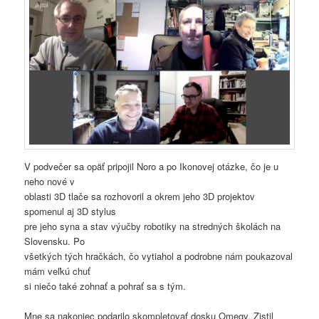
V podvečer sa opäť pripojil Noro a po Ikonovej otázke, čo je u
neho nové v
oblasti 3D tlače sa rozhovoril a okrem jeho 3D projektov
spomenul aj 3D stylus
pre jeho syna a stav výučby robotiky na stredných školách na
Slovensku. Po
všetkých tých hračkách, čo vytiahol a podrobne nám poukazoval
mám veľkú chuť
si niečo také zohnať a pohrať sa s tým.
Mne sa nakoniec podarilo skompletovať dosku Omegy. Zistil