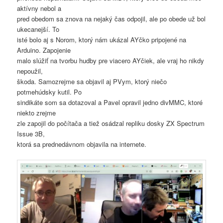
aktívny nebol a
pred obedom sa znova na nejaký čas odpojil, ale po obede už bol
ukecanejší. To
isté bolo aj s Norom, ktorý nám ukázal AYčko pripojené na
Arduino. Zapojenie
malo slúžiť na tvorbu hudby pre viacero AYčiek, ale vraj ho nikdy
nepoužil,
škoda. Samozrejme sa objavil aj PVym, ktorý niečo
potmehúdsky kutil. Po
sindikáte som sa dotazoval a Pavel opravil jedno divMMC, ktoré
niekto zrejme
zle zapojil do počítača a tiež osádzal repliku dosky ZX Spectrum
Issue 3B,
ktorá sa prednedávnom objavila na internete.