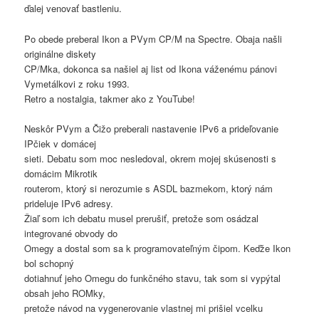
ďalej venovať bastleniu.
Po obede preberal Ikon a PVym CP/M na Spectre. Obaja našli
originálne diskety
CP/Mka, dokonca sa našiel aj list od Ikona váženému pánovi
Vymetálkovi z roku 1993.
Retro a nostalgia, takmer ako z YouTube!
Neskôr PVym a Čižo preberali nastavenie IPv6 a prideľovanie
IPčiek v domácej
sieti. Debatu som moc nesledoval, okrem mojej skúsenosti s
domácim Mikrotik
routerom, ktorý si nerozumie s ASDL bazmekom, ktorý nám
prideluje IPv6 adresy.
Žiaľ som ich debatu musel prerušiť, pretože som osádzal
integrované obvody do
Omegy a dostal som sa k programovateľným čipom. Keďže Ikon
bol schopný
dotiahnuť jeho Omegu do funkčného stavu, tak som si vypýtal
obsah jeho ROMky,
pretože návod na vygenerovanie vlastnej mi prišiel vcelku