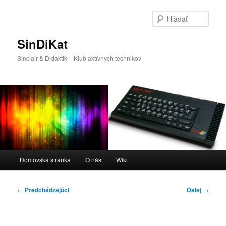
Preskočiť
na
Hľada
primárny
obsah
SinDiKat
Sinclair & Didaktik – Klub aktívnych technikov
Hlavné
Domovská stránka
O nás
Wiki
menu
Navigácia
←
Predchádzajúci
Ďalej
→
článkami