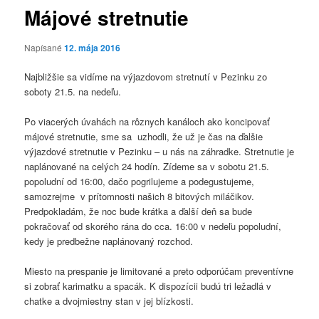
Májové stretnutie
Napísané
12. mája 2016
Najbližšie sa vidíme na výjazdovom stretnutí v Pezinku zo
soboty 21.5. na nedeľu.
Po viacerých úvahách na rôznych kanáloch ako koncipovať
májové stretnutie, sme sa uzhodli, že už je čas na ďalšie
výjazdové stretnutie v Pezinku – u nás na záhradke. Stretnutie je
naplánované na celých 24 hodín. Zídeme sa v sobotu 21.5.
popoludní od 16:00, dačo pogrilujeme a podegustujeme,
samozrejme v prítomnosti našich 8 bitových miláčikov.
Predpokladám, že noc bude krátka a ďalší deň sa bude
pokračovať od skorého rána do cca. 16:00 v nedeľu popoludní,
kedy je predbežne naplánovaný rozchod.
Miesto na prespanie je limitované a preto odporúčam preventívne
si zobrať karimatku a spacák. K dispozícii budú tri ležadlá v
chatke a dvojmiestny stan v jej blízkosti.