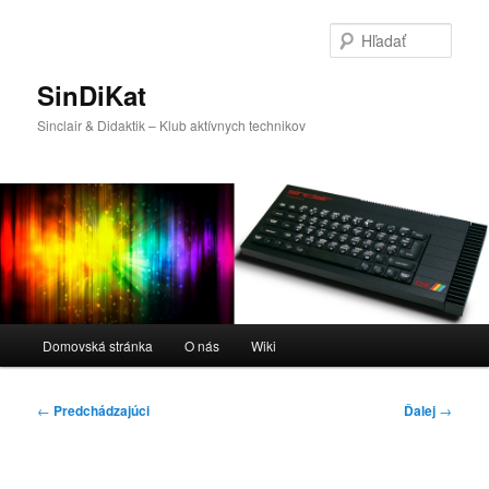
Preskočiť
na
Hľada
primárny
obsah
SinDiKat
Sinclair & Didaktik – Klub aktívnych technikov
Hlavné
Domovská stránka
O nás
Wiki
menu
Navigácia
←
Predchádzajúci
Ďalej
→
článkami